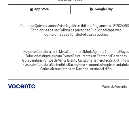
App Store
Google Play
Contactar
Quiénes somos
Aviso legal
Accesibilidad
Reglamento UE 2024/10
Condiciones de uso
Política de privacidad
Publicidad
Mapa web
Compromisos editoriales
Política de cookies
Esquelas
Cantabria en la Mesa
Cantabria DModa
Agenda Cantabria
Playas
Soluciones digitales para Pymes
Restaurantes en Cantabria
De tiendas
Guía Sanitaria
Puntos de Venta
Talento Cantabria
Hemeroteca
STARTinnov
Casas de Cantabria
Sostenibles
Racing
Foro Económico
Empleo Cantabria
Carlos Alcaraz
Lotería de Navidad
Lotería del Niño
Webs de Vocento