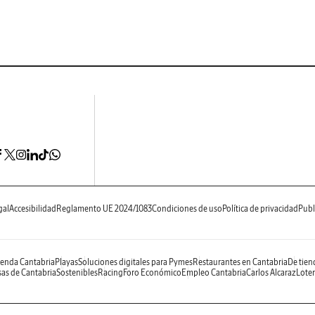
gal
Accesibilidad
Reglamento UE 2024/1083
Condiciones de uso
Política de privacidad
Publ
enda Cantabria
Playas
Soluciones digitales para Pymes
Restaurantes en Cantabria
De tien
as de Cantabria
Sostenibles
Racing
Foro Económico
Empleo Cantabria
Carlos Alcaraz
Loter