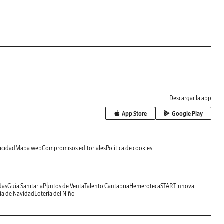
Descargar la app
App Store
Google Play
icidad
Mapa web
Compromisos editoriales
Política de cookies
das
Guía Sanitaria
Puntos de Venta
Talento Cantabria
Hemeroteca
STARTinnova
ía de Navidad
Lotería del Niño