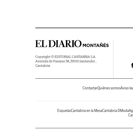
Copyright © EDITORIAL CANTABRIA S.A.
Avenida de Parayas 38, 39011 Santander ,
Cantabria
Contactar
Quiénes somos
Aviso le
Esquelas
Cantabria en la Mesa
Cantabria DModa
Ag
Cas