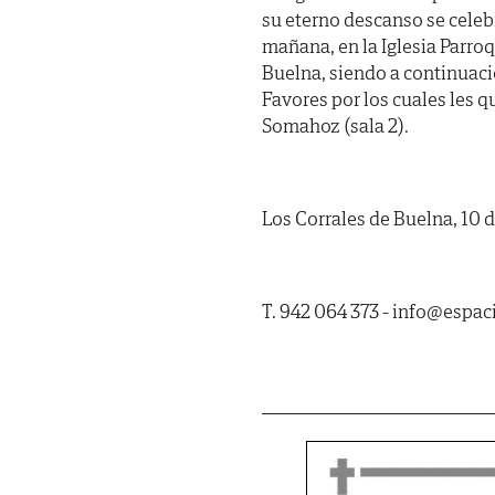
su eterno descanso se cele
mañana, en la Iglesia Parr
Buelna, siendo a continuac
Favores por los cuales les q
Somahoz (sala 2).
Los Corrales de Buelna, 10 d
T. 942 064 373 - info@espa