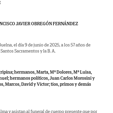
R
NCISCO JAVIER OBREGÓN FERNÁNDEZ
uelna, el día 9 de junio de 2025, a los 57 años de
 Santos Sacramentos y la B. A.
gripina; hermanos, Marta, Mª Dolores, Mª Luisa,
nuel; hermanos políticos, Juan Carlos Morosini y
, Marcos, David y Víctor; tíos, primos y demás
lma y asistan al funeral de cuerpo presente que por