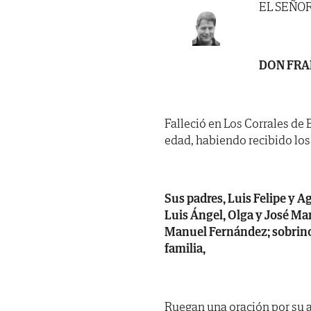
EL SEÑO
DON FRA
Falleció en Los Corrales de B
edad, habiendo recibido los
Sus padres, Luis Felipe y A
Luis Ángel, Olga y José Ma
Manuel Fernández; sobrinos
familia,
Ruegan una oración por su a