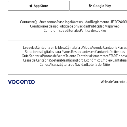
App Store
Google Play
Contactar
Quiénes somos
Aviso legal
Accesibilidad
Reglamento UE 2024/10
Condiciones de uso
Política de privacidad
Publicidad
Mapa web
Compromisos editoriales
Política de cookies
Esquelas
Cantabria en la Mesa
Cantabria DModa
Agenda Cantabria
Playas
Soluciones digitales para Pymes
Restaurantes en Cantabria
De tiendas
Guía Sanitaria
Puntos de Venta
Talento Cantabria
Hemeroteca
STARTinnov
Casas de Cantabria
Sostenibles
Racing
Foro Económico
Empleo Cantabria
Carlos Alcaraz
Lotería de Navidad
Lotería del Niño
Webs de Vocento