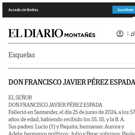
Saltar al contenido
Accede sin límites
Suscríbete
Esquelas
DON FRANCISCO JAVIER PÉREZ ESPAD
EL SEÑOR
DON FRANCISCO JAVIER PÉREZ ESPADA
Falleció en Santander, el día 25 de junio de 2024, a los 57
años de edad, habiendo recibido los SS. SS. y la B. A.
Sus padres: Lucio (†) y Paquita; hermanas: Aurora y
Adela; hermanos políticos: Julio y Pepe; sobrinos: Paula