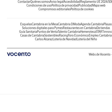
Contactar
Quiénes somos
Aviso legal
Accesibilidad
Reglamento UE 2024/10
Condiciones de uso
Política de privacidad
Publicidad
Mapa web
Compromisos editoriales
Política de cookies
Esquelas
Cantabria en la Mesa
Cantabria DModa
Agenda Cantabria
Playas
Soluciones digitales para Pymes
Restaurantes en Cantabria
De tiendas
Guía Sanitaria
Puntos de Venta
Talento Cantabria
Hemeroteca
STARTinnov
Casas de Cantabria
Sostenibles
Racing
Foro Económico
Empleo Cantabria
Carlos Alcaraz
Lotería de Navidad
Lotería del Niño
Webs de Vocento