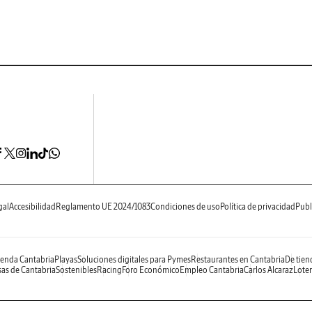
gal
Accesibilidad
Reglamento UE 2024/1083
Condiciones de uso
Política de privacidad
Publ
enda Cantabria
Playas
Soluciones digitales para Pymes
Restaurantes en Cantabria
De tien
as de Cantabria
Sostenibles
Racing
Foro Económico
Empleo Cantabria
Carlos Alcaraz
Loter