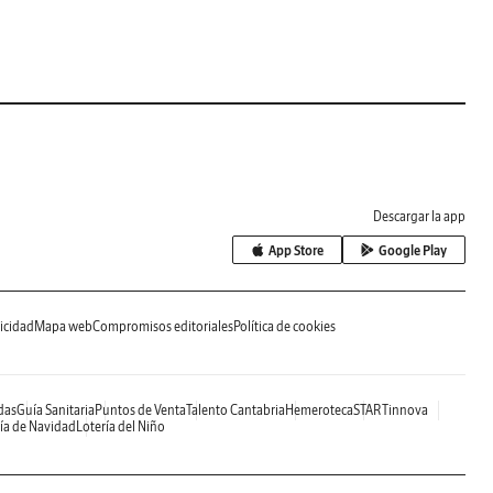
Descargar la app
App Store
Google Play
icidad
Mapa web
Compromisos editoriales
Política de cookies
das
Guía Sanitaria
Puntos de Venta
Talento Cantabria
Hemeroteca
STARTinnova
ía de Navidad
Lotería del Niño