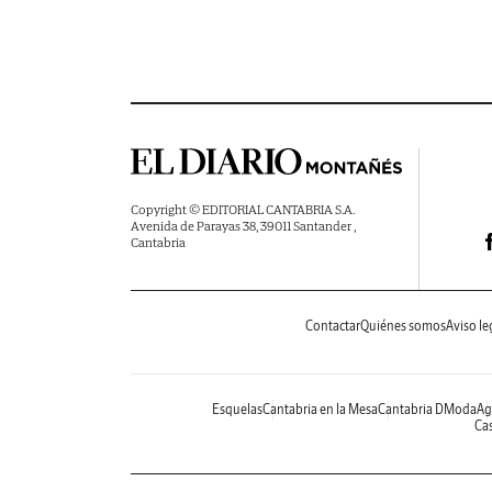
Copyright © EDITORIAL CANTABRIA S.A.
Avenida de Parayas 38, 39011 Santander ,
Cantabria
Contactar
Quiénes somos
Aviso le
Esquelas
Cantabria en la Mesa
Cantabria DModa
Ag
Cas