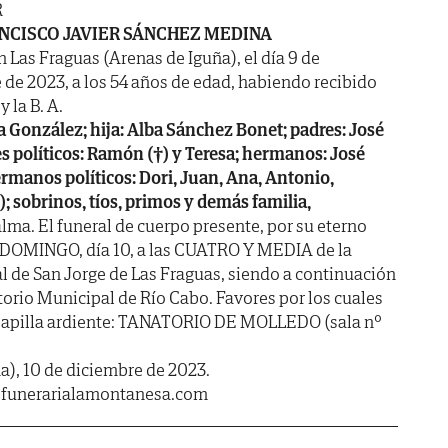
R
NCISCO JAVIER SÁNCHEZ MEDINA
n Las Fraguas (Arenas de Iguña), el día 9 de
 de 2023, a los 54 años de edad, habiendo recibido
 y la B. A.
 González; hija: Alba Sánchez Bonet; padres: José
es políticos: Ramón (†) y Teresa; hermanos: José
hermanos políticos: Dori, Juan, Ana, Antonio,
†); sobrinos, tíos, primos y demás familia,
lma. El funeral de cuerpo presente, por su eterno
 DOMINGO, día 10, a las CUATRO Y MEDIA de la
ial de San Jorge de Las Fraguas, siendo a continuación
torio Municipal de Río Cabo. Favores por los cuales
 Capilla ardiente: TANATORIO DE MOLLEDO (sala nº
a), 10 de diciembre de 2023.
.funerarialamontanesa.com