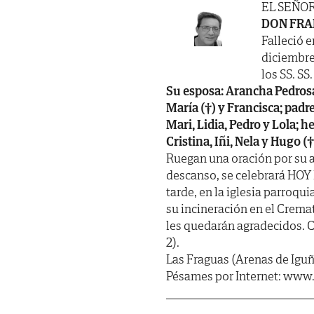
EL SEÑO
DON FRA
Falleció e
diciembre
los SS. SS.
Su esposa: Arancha Pedrosa
María (†) y Francisca; padr
Mari, Lidia, Pedro y Lola; 
Cristina, Iñi, Nela y Hugo (
Ruegan una oración por su a
descanso, se celebrará HOY
tarde, en la iglesia parroqu
su incineración en el Crema
les quedarán agradecidos.
2).
Las Fraguas (Arenas de Iguñ
Pésames por Internet: www