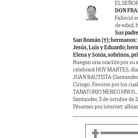
EL SEÑO
DON FRA
Falleció e
de edad, h
Sus padre
San Román (†); hermanos: F
Jesús, Luis y Eduardo; herm
Elena y Sonia, sobrinos, pr
Ruegan una oración por su a
celebrará HOY MARTES, día 3
JUAN BAUTISTA (Santander);
Ciriego. Favores por los cua
TANATORIO NEREO HNOS., s
Santander, 3 de octubre de 
Pésames por internet: albi