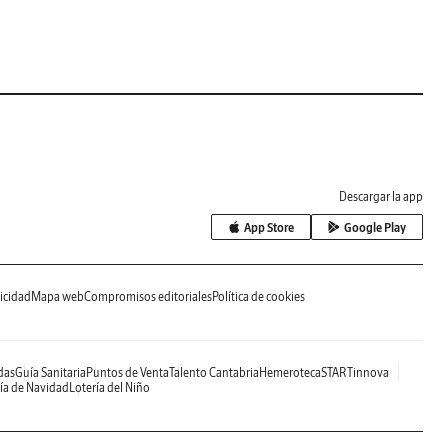
Descargar la app
App Store
Google Play
icidad
Mapa web
Compromisos editoriales
Política de cookies
das
Guía Sanitaria
Puntos de Venta
Talento Cantabria
Hemeroteca
STARTinnova
ía de Navidad
Lotería del Niño