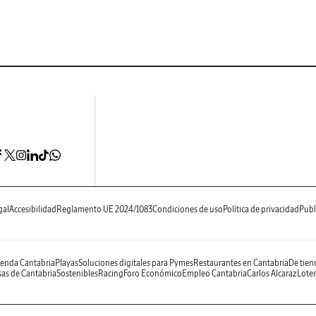
gal
Accesibilidad
Reglamento UE 2024/1083
Condiciones de uso
Política de privacidad
Publ
enda Cantabria
Playas
Soluciones digitales para Pymes
Restaurantes en Cantabria
De tien
as de Cantabria
Sostenibles
Racing
Foro Económico
Empleo Cantabria
Carlos Alcaraz
Loter