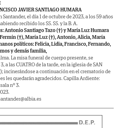
R
NCISCO JAVIER SANTIAGO HUMARA
n Santander, el día 1 de octubre de 2023, a los 59 años
abiendo recibido los SS. SS. y la B. A.
s: Antonio Santiago Tazo (†) y María Luz Humara
ermín (†), María Luz (†), Antonio, Alicia, María
anos políticos: Felicia, Lidia, Francisco, Fernando,
imos y demás familia,
lma. La misa funeral de cuerpo presente, se
, a las CUATRO de la tarde, en la iglesia de SAN
 incinerándose a continuación en el crematorio de
les les quedarán agradecidos. Capilla Ardiente:
ala nº 3.
2023.
asantander@albia.es