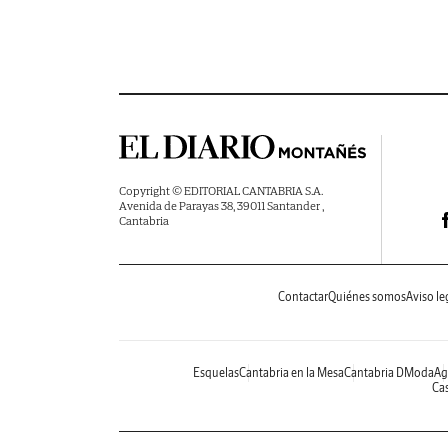
Copyright © EDITORIAL CANTABRIA S.A.
Avenida de Parayas 38, 39011 Santander ,
Cantabria
Contactar
Quiénes somos
Aviso le
Esquelas
Cantabria en la Mesa
Cantabria DModa
Ag
Cas