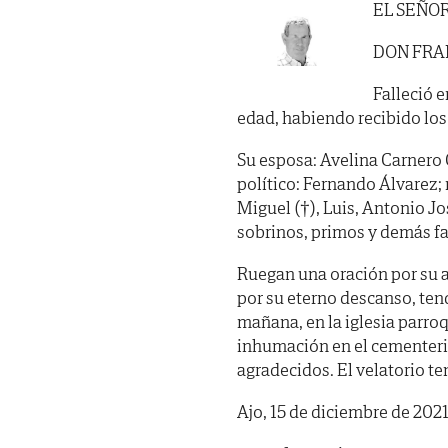
EL SEÑO
DON FRAN
Falleció e
edad, habiendo recibido los
Su esposa: Avelina Carnero G
político: Fernando Álvarez; 
Miguel (†), Luis, Antonio Jo
sobrinos, primos y demás fa
Ruegan una oración por su a
por su eterno descanso, ten
mañana, en la iglesia parro
inhumación en el cementerio
agradecidos. El velatorio te
Ajo, 15 de diciembre de 2021