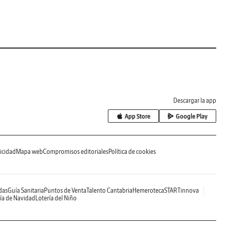
Descargar la app
App Store
Google Play
icidad
Mapa web
Compromisos editoriales
Política de cookies
das
Guía Sanitaria
Puntos de Venta
Talento Cantabria
Hemeroteca
STARTinnova
ía de Navidad
Lotería del Niño