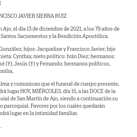
R
CISCO JAVIER SIERRA RUIZ
n Ajo, el día 13 de diciembre de 2021, a los 79 años de
 Santos Sacramentos y la Bendición Apostólica.
onzález; hijos: Jacqueline y Francisco Javier; hijo
nieta: Cynthia; nieto político: Iván Diez; hermanos:
sé (†), Jesús (†) y Fernando; hermanos políticos,
milia,
lma y comunican que el funeral de cuerpo presente,
drá lugar HOY, MIÉRCOLES, día 15, a las DOCE de la
quial de San Martín de Ajo, siendo a continuación su
 parroquial. Favores por los cuales quedarán
ndrá lugar en la intimidad familiar.
.