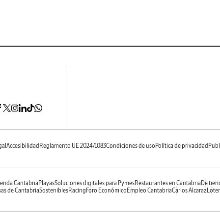
gal
Accesibilidad
Reglamento UE 2024/1083
Condiciones de uso
Política de privacidad
Publ
enda Cantabria
Playas
Soluciones digitales para Pymes
Restaurantes en Cantabria
De tien
as de Cantabria
Sostenibles
Racing
Foro Económico
Empleo Cantabria
Carlos Alcaraz
Loter