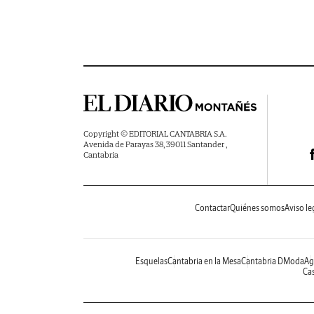
Copyright © EDITORIAL CANTABRIA S.A.
Avenida de Parayas 38, 39011 Santander ,
Cantabria
Contactar
Quiénes somos
Aviso le
Esquelas
Cantabria en la Mesa
Cantabria DModa
Ag
Cas