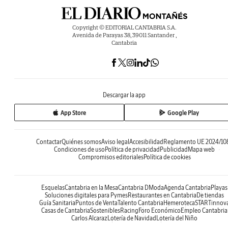
Copyright © EDITORIAL CANTABRIA S.A.
Avenida de Parayas 38, 39011 Santander ,
Cantabria
Descargar la app
App Store
Google Play
Contactar
Quiénes somos
Aviso legal
Accesibilidad
Reglamento UE 2024/10
Condiciones de uso
Política de privacidad
Publicidad
Mapa web
Compromisos editoriales
Política de cookies
Esquelas
Cantabria en la Mesa
Cantabria DModa
Agenda Cantabria
Playas
Soluciones digitales para Pymes
Restaurantes en Cantabria
De tiendas
Guía Sanitaria
Puntos de Venta
Talento Cantabria
Hemeroteca
STARTinnov
Casas de Cantabria
Sostenibles
Racing
Foro Económico
Empleo Cantabria
Carlos Alcaraz
Lotería de Navidad
Lotería del Niño