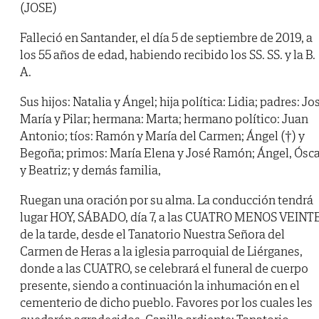
(JOSE)
Falleció en Santander, el día 5 de septiembre de 2019, a
los 55 años de edad, habiendo recibido los SS. SS. y la B.
A.
Sus hijos: Natalia y Ángel; hija política: Lidia; padres: Jo
María y Pilar; hermana: Marta; hermano político: Juan
Antonio; tíos: Ramón y María del Carmen; Ángel (†) y
Begoña; primos: María Elena y José Ramón; Ángel, Ósc
y Beatriz; y demás familia,
Ruegan una oración por su alma. La conducción tendrá
lugar HOY, SÁBADO, día 7, a las CUATRO MENOS VEINT
de la tarde, desde el Tanatorio Nuestra Señora del
Carmen de Heras a la iglesia parroquial de Liérganes,
donde a las CUATRO, se celebrará el funeral de cuerpo
presente, siendo a continuación la inhumación en el
cementerio de dicho pueblo. Favores por los cuales les