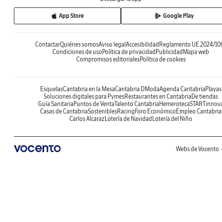
App Store
Google Play
Contactar
Quiénes somos
Aviso legal
Accesibilidad
Reglamento UE 2024/10
Condiciones de uso
Política de privacidad
Publicidad
Mapa web
Compromisos editoriales
Política de cookies
Esquelas
Cantabria en la Mesa
Cantabria DModa
Agenda Cantabria
Playas
Soluciones digitales para Pymes
Restaurantes en Cantabria
De tiendas
Guía Sanitaria
Puntos de Venta
Talento Cantabria
Hemeroteca
STARTinnov
Casas de Cantabria
Sostenibles
Racing
Foro Económico
Empleo Cantabria
Carlos Alcaraz
Lotería de Navidad
Lotería del Niño
Webs de Vocento