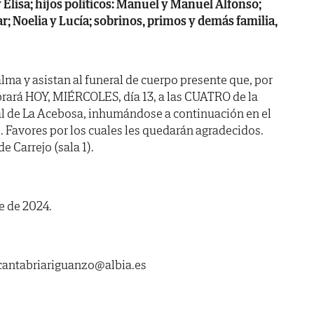
y Elisa; hijos políticos: Manuel y Manuel Alfonso;
r; Noelia y Lucía; sobrinos, primos y demás familia,
lma y asistan al funeral de cuerpo presente que, por
brará HOY, MIÉRCOLES, día 13, a las CUATRO de la
uial de La Acebosa, inhumándose a continuación en el
 Favores por los cuales les quedarán agradecidos.
e Carrejo (sala 1).
e de 2024.
ntabriariguanzo@albia.es