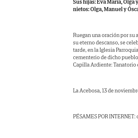
Sus hijas: Eva María, Olga 
nietos: Olga, Manuel y Ósca
Ruegan una oración por su a
su eterno descanso, se cele
tarde, en la Iglesia Parroq
cementerio de dicho pueblo.
Capilla Ardiente: Tanatorio d
La Acebosa, 13 de noviembr
PÉSAMES POR INTERNET: ca