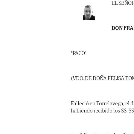
EL SEÑO
DON FRA
"PACO"
(VDO. DE DOÑA FELISA T
Falleció en Torrelavega, el 
habiendo recibido los SS. SS.