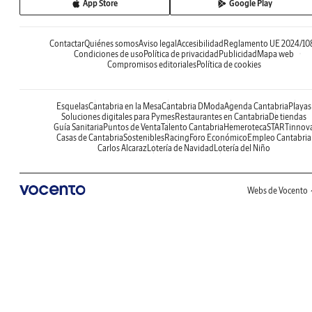
App Store
Google Play
Contactar
Quiénes somos
Aviso legal
Accesibilidad
Reglamento UE 2024/10
Condiciones de uso
Política de privacidad
Publicidad
Mapa web
Compromisos editoriales
Política de cookies
Esquelas
Cantabria en la Mesa
Cantabria DModa
Agenda Cantabria
Playas
Soluciones digitales para Pymes
Restaurantes en Cantabria
De tiendas
Guía Sanitaria
Puntos de Venta
Talento Cantabria
Hemeroteca
STARTinnov
Casas de Cantabria
Sostenibles
Racing
Foro Económico
Empleo Cantabria
Carlos Alcaraz
Lotería de Navidad
Lotería del Niño
Webs de Vocento