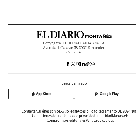
Copyright © EDITORIAL CANTABRIA S.A.
Avenida de Parayas 38, 39011 Santander ,
Cantabria
Descargar la app
App Store
Google Play
Contactar
Quiénes somos
Aviso legal
Accesibilidad
Reglamento UE 2024/10
Condiciones de uso
Política de privacidad
Publicidad
Mapa web
Compromisos editoriales
Política de cookies