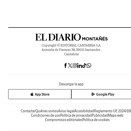
Copyright © EDITORIAL CANTABRIA S.A.
Avenida de Parayas 38, 39011 Santander ,
Cantabria
Descargar la app
App Store
Google Play
Contactar
Quiénes somos
Aviso legal
Accesibilidad
Reglamento UE 2024/10
Condiciones de uso
Política de privacidad
Publicidad
Mapa web
Compromisos editoriales
Política de cookies