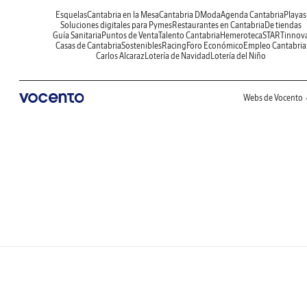
Esquelas
Cantabria en la Mesa
Cantabria DModa
Agenda Cantabria
Playas
Soluciones digitales para Pymes
Restaurantes en Cantabria
De tiendas
Guía Sanitaria
Puntos de Venta
Talento Cantabria
Hemeroteca
STARTinnov
Casas de Cantabria
Sostenibles
Racing
Foro Económico
Empleo Cantabria
Carlos Alcaraz
Lotería de Navidad
Lotería del Niño
Webs de Vocento