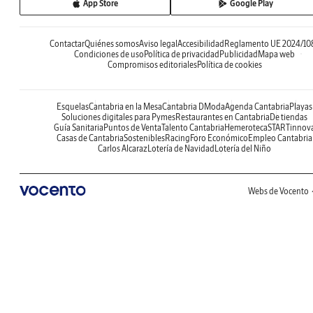
App Store
Google Play
Contactar
Quiénes somos
Aviso legal
Accesibilidad
Reglamento UE 2024/10
Condiciones de uso
Política de privacidad
Publicidad
Mapa web
Compromisos editoriales
Política de cookies
Esquelas
Cantabria en la Mesa
Cantabria DModa
Agenda Cantabria
Playas
Soluciones digitales para Pymes
Restaurantes en Cantabria
De tiendas
Guía Sanitaria
Puntos de Venta
Talento Cantabria
Hemeroteca
STARTinnov
Casas de Cantabria
Sostenibles
Racing
Foro Económico
Empleo Cantabria
Carlos Alcaraz
Lotería de Navidad
Lotería del Niño
Webs de Vocento