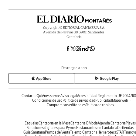
Copyright © EDITORIAL CANTABRIA S.A.
Avenida de Parayas 38, 39011 Santander ,
Cantabria
Descargar la app
App Store
Google Play
Contactar
Quiénes somos
Aviso legal
Accesibilidad
Reglamento UE 2024/10
Condiciones de uso
Política de privacidad
Publicidad
Mapa web
Compromisos editoriales
Política de cookies
Esquelas
Cantabria en la Mesa
Cantabria DModa
Agenda Cantabria
Playas
Soluciones digitales para Pymes
Restaurantes en Cantabria
De tiendas
Guía Sanitaria
Puntos de Venta
Talento Cantabria
Hemeroteca
STARTinnov