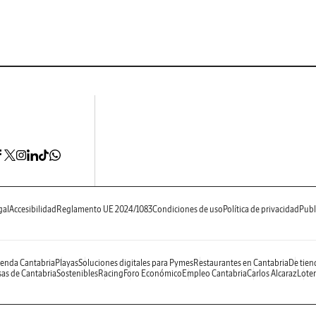
gal
Accesibilidad
Reglamento UE 2024/1083
Condiciones de uso
Política de privacidad
Publ
enda Cantabria
Playas
Soluciones digitales para Pymes
Restaurantes en Cantabria
De tien
as de Cantabria
Sostenibles
Racing
Foro Económico
Empleo Cantabria
Carlos Alcaraz
Loter