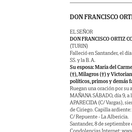
DON FRANCISCO ORT
EL SEÑOR
DON FRANCISCO ORTIZ 
(TURIN)
Falleció en Santander, el dí
SS. y la B. A.
Su esposa: María del Carme
(†), Milagros (†) y Victoria
políticos, primos y demás f
Ruegan una oración por su a
MAÑANA SÁBADO, día 9, a la
APARECIDA (C/ Vargas), sie
de Ciriego. Capilla ardie
C/ Repuente - La Albericia.
Santander, 8 de septiembre 
Condolencias Internet: www