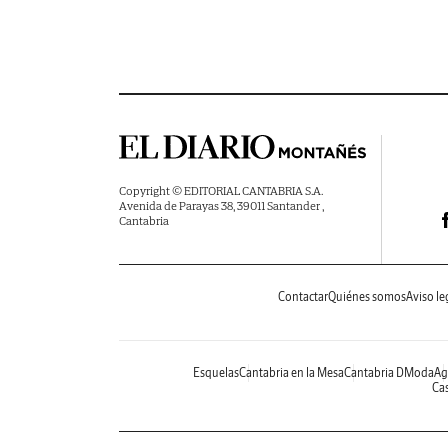
Copyright © EDITORIAL CANTABRIA S.A.
Avenida de Parayas 38, 39011 Santander ,
Cantabria
Contactar
Quiénes somos
Aviso le
Esquelas
Cantabria en la Mesa
Cantabria DModa
Ag
Cas