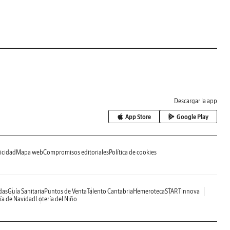
Descargar la app
App Store
Google Play
icidad
Mapa web
Compromisos editoriales
Política de cookies
das
Guía Sanitaria
Puntos de Venta
Talento Cantabria
Hemeroteca
STARTinnova
ía de Navidad
Lotería del Niño