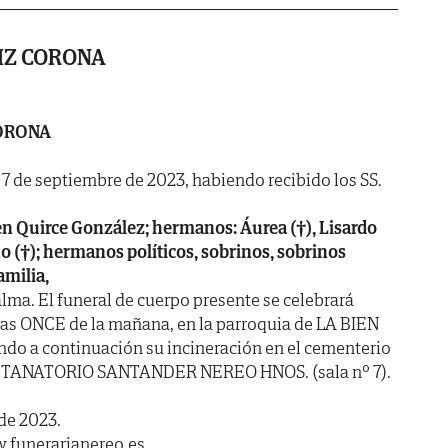
IZ CORONA
CORONA
a 7 de septiembre de 2023, habiendo recibido los SS.
n Quirce González; hermanos: Áurea (†), Lisardo
no (†); hermanos políticos, sobrinos, sobrinos
amilia,
lma. El funeral de cuerpo presente se celebrará
s ONCE de la mañana, en la parroquia de LA BIEN
ndo a continuación su incineración en el cementerio
nte: TANATORIO SANTANDER NEREO HNOS. (sala nº 7).
de 2023.
.funerarianereo.es