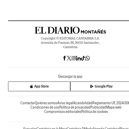
Copyright © EDITORIAL CANTABRIA S.A.
Avenida de Parayas 38, 39011 Santander ,
Cantabria
Descargar la app
App Store
Google Play
Contactar
Quiénes somos
Aviso legal
Accesibilidad
Reglamento UE 2024/10
Condiciones de uso
Política de privacidad
Publicidad
Mapa web
Compromisos editoriales
Política de cookies
Esquelas
Cantabria en la Mesa
Cantabria DModa
Agenda Cantabria
Playas