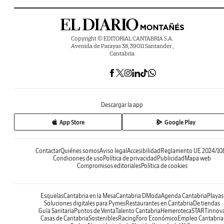
Copyright © EDITORIAL CANTABRIA S.A.
Avenida de Parayas 38, 39011 Santander ,
Cantabria
Descargar la app
App Store
Google Play
Contactar
Quiénes somos
Aviso legal
Accesibilidad
Reglamento UE 2024/10
Condiciones de uso
Política de privacidad
Publicidad
Mapa web
Compromisos editoriales
Política de cookies
Esquelas
Cantabria en la Mesa
Cantabria DModa
Agenda Cantabria
Playas
Soluciones digitales para Pymes
Restaurantes en Cantabria
De tiendas
Guía Sanitaria
Puntos de Venta
Talento Cantabria
Hemeroteca
STARTinnov
Casas de Cantabria
Sostenibles
Racing
Foro Económico
Empleo Cantabria