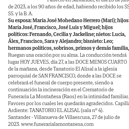
de 2023, a los 90 años de edad, habiendo recibido los SS
SS. y la B. A.
Su esposa: María José Mohedano Herrero (Mari); hijos
María José, Francisco, José Luis y Miguel; hijos
políticos: Fernando, Cecilia y Jackeline; nietos: Lucía,
Álex, Francisco, Sara y Alejandro; bisnieto: Leo;
hermanos políticos, sobrinos, primos y demás familia,
Ruegan una oración por su alma. La conducción tendrá
lugar HOY JUEVES, día 27, a las DOCE MENOS CUARTO
de la mañana, desde Tanatorio El Alisal a la iglesia
parroquial de SAN FRANCISCO, donde a las DOCE se
celebrará el funeral de cuerpo presente, siendo a
continuación la incineración en el Crematorio de
Funeraria La Montañesa (Raos) en la intimidad familiar.
Favores por los cuales les quedarán agradecidos. Capill
Ardiente: TANATORIO EL ALISAL (sala nº 4).
Santander - Villanueva de Villaescusa, 27 de julio de
2023. www.funerarialamontanesa.com