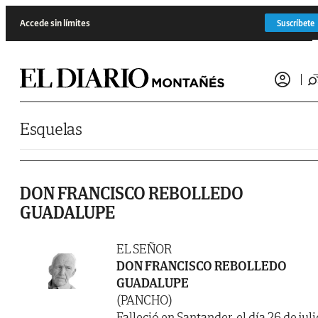
Saltar al contenido
Accede sin límites
Suscríbete
Esquelas
DON FRANCISCO REBOLLEDO
GUADALUPE
EL SEÑOR
DON FRANCISCO REBOLLEDO
GUADALUPE
(PANCHO)
Falleció en Santander, el día 26 de juli