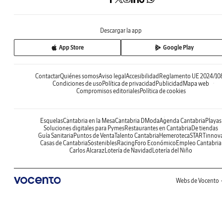
Descargar la app
App Store
Google Play
Contactar
Quiénes somos
Aviso legal
Accesibilidad
Reglamento UE 2024/10
Condiciones de uso
Política de privacidad
Publicidad
Mapa web
Compromisos editoriales
Política de cookies
Esquelas
Cantabria en la Mesa
Cantabria DModa
Agenda Cantabria
Playas
Soluciones digitales para Pymes
Restaurantes en Cantabria
De tiendas
Guía Sanitaria
Puntos de Venta
Talento Cantabria
Hemeroteca
STARTinnov
Casas de Cantabria
Sostenibles
Racing
Foro Económico
Empleo Cantabria
Carlos Alcaraz
Lotería de Navidad
Lotería del Niño
Webs de Vocento