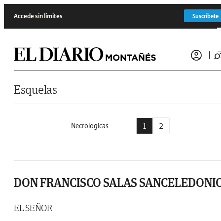
Saltar al contenido
Accede sin límites
Suscríbete
Esquelas
1
2
Necrologicas
DON FRANCISCO SALAS SANCELEDONI
EL SEÑOR