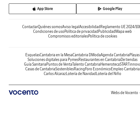
App Store
Google Play
Contactar
Quiénes somos
Aviso legal
Accesibilidad
Reglamento UE 2024/10
Condiciones de uso
Política de privacidad
Publicidad
Mapa web
Compromisos editoriales
Política de cookies
Esquelas
Cantabria en la Mesa
Cantabria DModa
Agenda Cantabria
Playas
Soluciones digitales para Pymes
Restaurantes en Cantabria
De tiendas
Guía Sanitaria
Puntos de Venta
Talento Cantabria
Hemeroteca
STARTinnov
Casas de Cantabria
Sostenibles
Racing
Foro Económico
Empleo Cantabria
Carlos Alcaraz
Lotería de Navidad
Lotería del Niño
Webs de Vocento