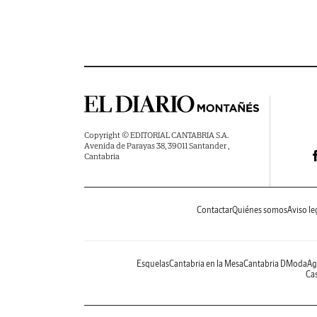
Copyright © EDITORIAL CANTABRIA S.A.
Avenida de Parayas 38, 39011 Santander ,
Cantabria
Contactar
Quiénes somos
Aviso le
Esquelas
Cantabria en la Mesa
Cantabria DModa
Ag
Cas