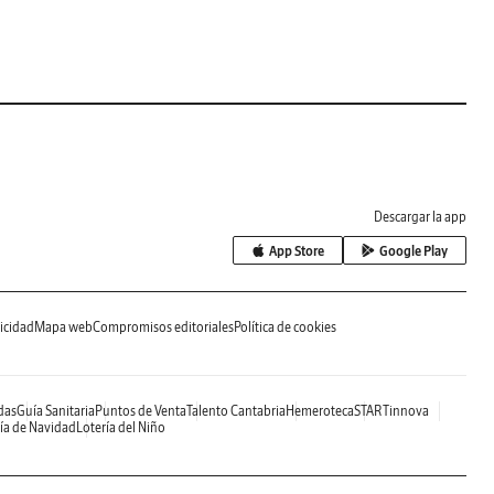
Descargar la app
App Store
Google Play
icidad
Mapa web
Compromisos editoriales
Política de cookies
das
Guía Sanitaria
Puntos de Venta
Talento Cantabria
Hemeroteca
STARTinnova
ía de Navidad
Lotería del Niño