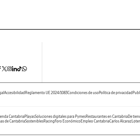
gal
Accesibilidad
Reglamento UE 2024/1083
Condiciones de uso
Política de privacidad
Publ
enda Cantabria
Playas
Soluciones digitales para Pymes
Restaurantes en Cantabria
De tien
as de Cantabria
Sostenibles
Racing
Foro Económico
Empleo Cantabria
Carlos Alcaraz
Loter