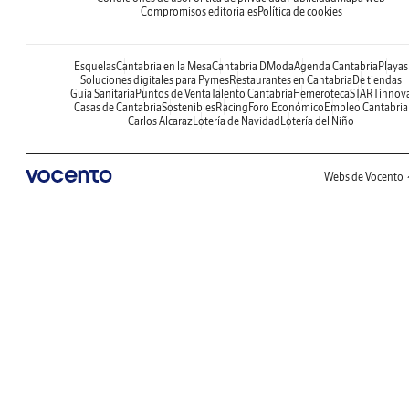
Compromisos editoriales
Política de cookies
Esquelas
Cantabria en la Mesa
Cantabria DModa
Agenda Cantabria
Playas
Soluciones digitales para Pymes
Restaurantes en Cantabria
De tiendas
Guía Sanitaria
Puntos de Venta
Talento Cantabria
Hemeroteca
STARTinnov
Casas de Cantabria
Sostenibles
Racing
Foro Económico
Empleo Cantabria
Carlos Alcaraz
Lotería de Navidad
Lotería del Niño
Webs de Vocento