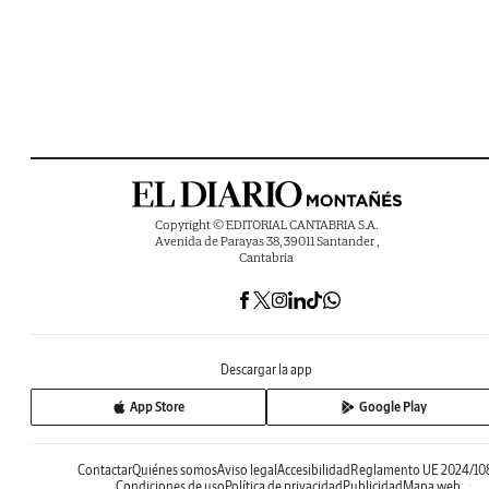
Copyright © EDITORIAL CANTABRIA S.A.
Avenida de Parayas 38, 39011 Santander ,
Cantabria
Descargar la app
App Store
Google Play
Contactar
Quiénes somos
Aviso legal
Accesibilidad
Reglamento UE 2024/10
Condiciones de uso
Política de privacidad
Publicidad
Mapa web