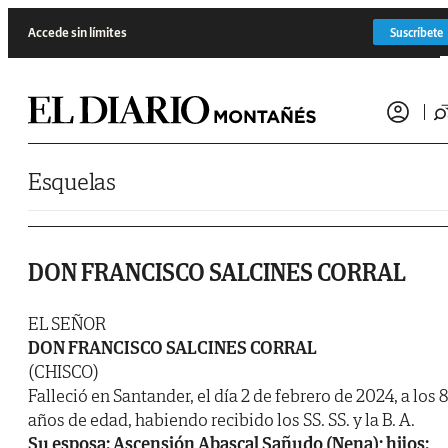
Saltar al contenido
Accede sin límites
Suscríbete
Esquelas
DON FRANCISCO SALCINES CORRAL
EL SEÑOR
DON FRANCISCO SALCINES CORRAL
(CHISCO)
Falleció en Santander, el día 2 de febrero de 2024, a los 
años de edad, habiendo recibido los SS. SS. y la B. A.
Su esposa: Ascensión Abascal Sañudo (Nena); hijos: