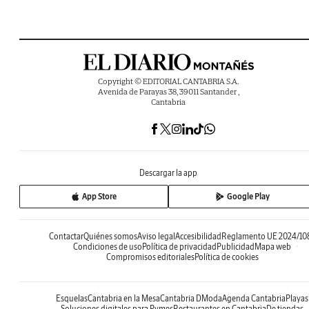
Copyright © EDITORIAL CANTABRIA S.A.
Avenida de Parayas 38, 39011 Santander ,
Cantabria
Descargar la app
App Store
Google Play
Contactar
Quiénes somos
Aviso legal
Accesibilidad
Reglamento UE 2024/10
Condiciones de uso
Política de privacidad
Publicidad
Mapa web
Compromisos editoriales
Política de cookies
Esquelas
Cantabria en la Mesa
Cantabria DModa
Agenda Cantabria
Playas
Soluciones digitales para Pymes
Restaurantes en Cantabria
De tiendas