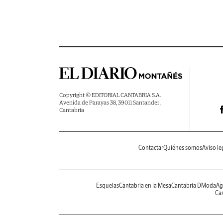
Copyright © EDITORIAL CANTABRIA S.A.
Avenida de Parayas 38, 39011 Santander ,
Cantabria
Contactar
Quiénes somos
Aviso le
Esquelas
Cantabria en la Mesa
Cantabria DModa
Ag
Cas