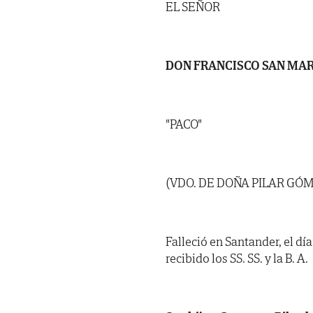
EL SEÑOR
DON FRANCISCO SAN MAR
"PACO"
(VDO. DE DOÑA PILAR GÓM
Falleció en Santander, el dí
recibido los SS. SS. y la B. A.