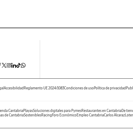
gal
Accesibilidad
Reglamento UE 2024/1083
Condiciones de uso
Política de privacidad
Publ
enda Cantabria
Playas
Soluciones digitales para Pymes
Restaurantes en Cantabria
De tien
as de Cantabria
Sostenibles
Racing
Foro Económico
Empleo Cantabria
Carlos Alcaraz
Loter