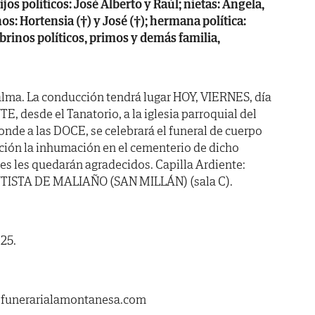
ijos políticos: José Alberto y Raúl; nietas: Ángela,
os: Hortensia (†) y José (†); hermana política:
brinos políticos, primos y demás familia,
alma. La conducción tendrá lugar HOY, VIERNES, día
, desde el Tanatorio, a la iglesia parroquial del
onde a las DOCE, se celebrará el funeral de cuerpo
ción la inhumación en el cementerio de dicho
les les quedarán agradecidos. Capilla Ardiente:
ISTA DE MALIAÑO (SAN MILLÁN) (sala C).
25.
.funerarialamontanesa.com