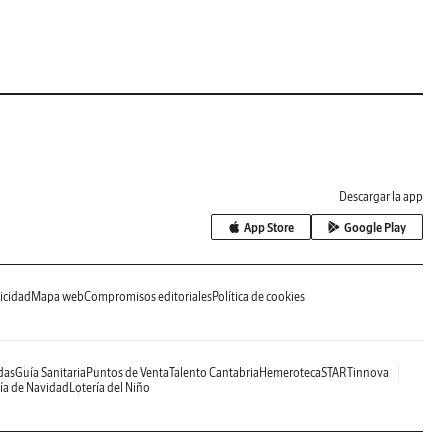
Descargar la app
App Store
Google Play
icidad
Mapa web
Compromisos editoriales
Política de cookies
das
Guía Sanitaria
Puntos de Venta
Talento Cantabria
Hemeroteca
STARTinnova
ía de Navidad
Lotería del Niño