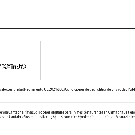
gal
Accesibilidad
Reglamento UE 2024/1083
Condiciones de uso
Política de privacidad
Publ
enda Cantabria
Playas
Soluciones digitales para Pymes
Restaurantes en Cantabria
De tien
as de Cantabria
Sostenibles
Racing
Foro Económico
Empleo Cantabria
Carlos Alcaraz
Loter