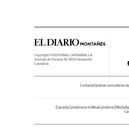
Copyright © EDITORIAL CANTABRIA S.A.
Avenida de Parayas 38, 39011 Santander ,
Cantabria
Contactar
Quiénes somos
Aviso le
Esquelas
Cantabria en la Mesa
Cantabria DModa
Ag
Cas