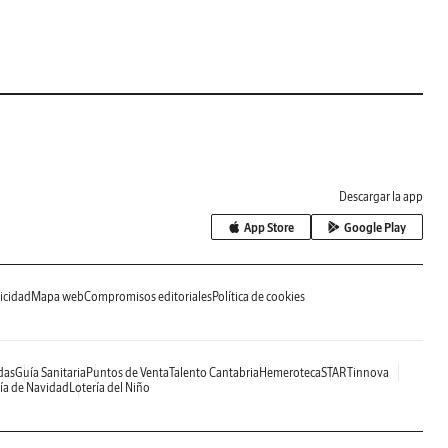
Descargar la app
App Store
Google Play
icidad
Mapa web
Compromisos editoriales
Política de cookies
das
Guía Sanitaria
Puntos de Venta
Talento Cantabria
Hemeroteca
STARTinnova
ía de Navidad
Lotería del Niño