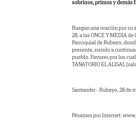
sobrinos, primos y demás f
Ruegan una oración por su 
28, a las ONCE Y MEDIA de la
Parroquial de Rubayo, donde
presente, siendo a continu
pueblo. Favores por los cua
TANATORIO EL ALISAL (sala
Santander - Rubayo, 28 de 
Pésames por Internet: www