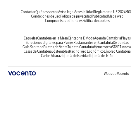
Contactar
Quiénes somos
Aviso legal
Accesibilidad
Reglamento UE 2024/10
Condiciones de uso
Política de privacidad
Publicidad
Mapa web
Compromisos editoriales
Política de cookies
Esquelas
Cantabria en la Mesa
Cantabria DModa
Agenda Cantabria
Playas
Soluciones digitales para Pymes
Restaurantes en Cantabria
De tiendas
Guía Sanitaria
Puntos de Venta
Talento Cantabria
Hemeroteca
STARTinnov
Casas de Cantabria
Sostenibles
Racing
Foro Económico
Empleo Cantabria
Carlos Alcaraz
Lotería de Navidad
Lotería del Niño
Webs de Vocento