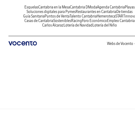
Esquelas
Cantabria en la Mesa
Cantabria DModa
Agenda Cantabria
Playas
Soluciones digitales para Pymes
Restaurantes en Cantabria
De tiendas
Guía Sanitaria
Puntos de Venta
Talento Cantabria
Hemeroteca
STARTinnov
Casas de Cantabria
Sostenibles
Racing
Foro Económico
Empleo Cantabria
Carlos Alcaraz
Lotería de Navidad
Lotería del Niño
Webs de Vocento