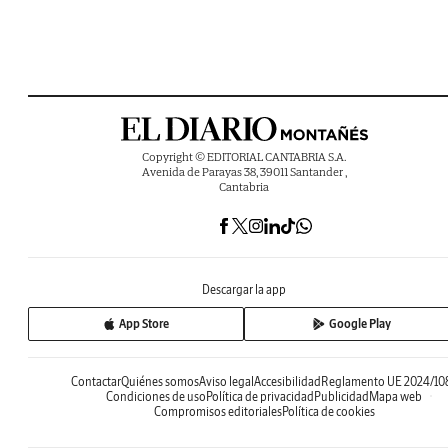
Copyright © EDITORIAL CANTABRIA S.A.
Avenida de Parayas 38, 39011 Santander ,
Cantabria
Descargar la app
App Store
Google Play
Contactar
Quiénes somos
Aviso legal
Accesibilidad
Reglamento UE 2024/10
Condiciones de uso
Política de privacidad
Publicidad
Mapa web
Compromisos editoriales
Política de cookies