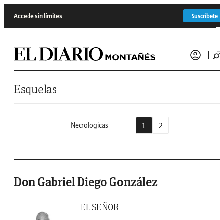
Saltar al contenido
Accede sin límites
Suscríbete
Esquelas
1
2
Necrologicas
Don Gabriel Diego González
EL SEÑOR