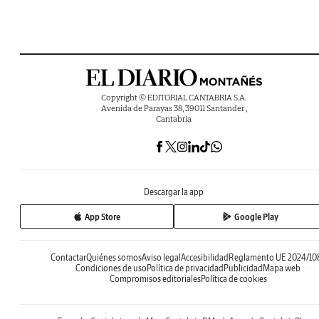
Copyright © EDITORIAL CANTABRIA S.A.
Avenida de Parayas 38, 39011 Santander ,
Cantabria
Descargar la app
App Store
Google Play
Contactar
Quiénes somos
Aviso legal
Accesibilidad
Reglamento UE 2024/10
Condiciones de uso
Política de privacidad
Publicidad
Mapa web
Compromisos editoriales
Política de cookies