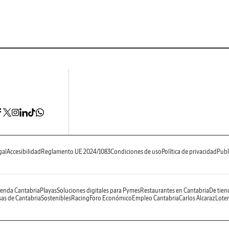
gal
Accesibilidad
Reglamento UE 2024/1083
Condiciones de uso
Política de privacidad
Publ
enda Cantabria
Playas
Soluciones digitales para Pymes
Restaurantes en Cantabria
De tien
as de Cantabria
Sostenibles
Racing
Foro Económico
Empleo Cantabria
Carlos Alcaraz
Loter