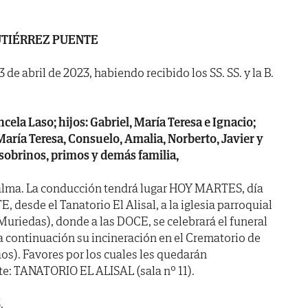
UTIÉRREZ PUENTE
3 de abril de 2023, habiendo recibido los SS. SS. y la B.
cela Laso; hijos: Gabriel, María Teresa e Ignacio;
María Teresa, Consuelo, Amalia, Norberto, Javier y
 sobrinos, primos y demás familia,
alma. La conducción tendrá lugar HOY MARTES, día
desde el Tanatorio El Alisal, a la iglesia parroquial
iedas), donde a las DOCE, se celebrará el funeral
a continuación su incineración en el Crematorio de
s). Favores por los cuales les quedarán
te: TANATORIO EL ALISAL (sala nº 11).
.