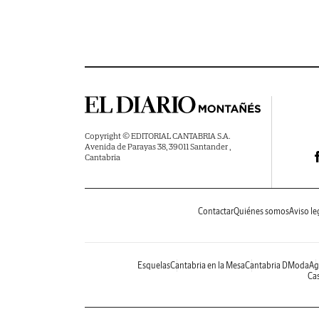
Copyright © EDITORIAL CANTABRIA S.A.
Avenida de Parayas 38, 39011 Santander ,
Cantabria
Contactar
Quiénes somos
Aviso le
Esquelas
Cantabria en la Mesa
Cantabria DModa
Ag
Cas