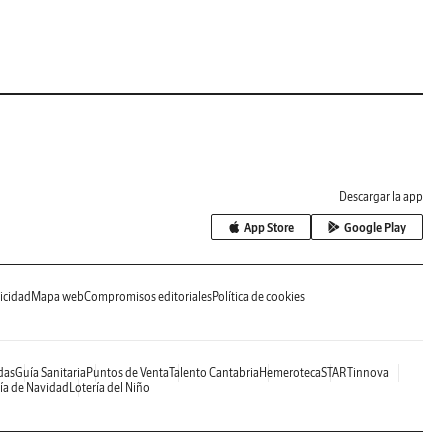
Descargar la app
App Store
Google Play
icidad
Mapa web
Compromisos editoriales
Política de cookies
das
Guía Sanitaria
Puntos de Venta
Talento Cantabria
Hemeroteca
STARTinnova
ía de Navidad
Lotería del Niño