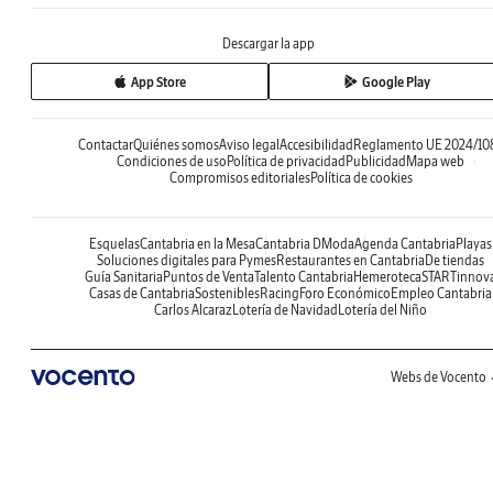
Descargar la app
App Store
Google Play
Contactar
Quiénes somos
Aviso legal
Accesibilidad
Reglamento UE 2024/10
Condiciones de uso
Política de privacidad
Publicidad
Mapa web
Compromisos editoriales
Política de cookies
Esquelas
Cantabria en la Mesa
Cantabria DModa
Agenda Cantabria
Playas
Soluciones digitales para Pymes
Restaurantes en Cantabria
De tiendas
Guía Sanitaria
Puntos de Venta
Talento Cantabria
Hemeroteca
STARTinnov
Casas de Cantabria
Sostenibles
Racing
Foro Económico
Empleo Cantabria
Carlos Alcaraz
Lotería de Navidad
Lotería del Niño
Webs de Vocento