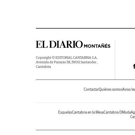
Copyright © EDITORIAL CANTABRIA S.A.
Avenida de Parayas 38, 39011 Santander ,
Cantabria
Contactar
Quiénes somos
Aviso le
Esquelas
Cantabria en la Mesa
Cantabria DModa
Ag
Cas