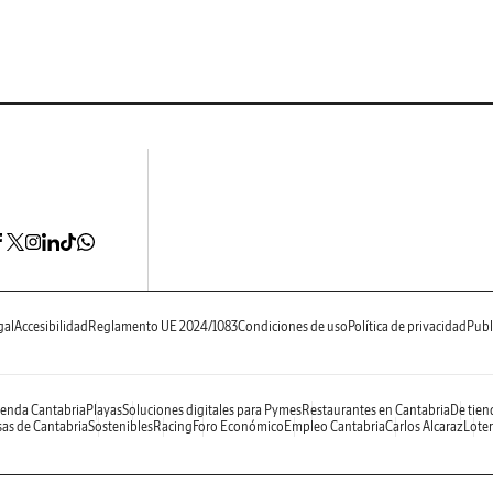
gal
Accesibilidad
Reglamento UE 2024/1083
Condiciones de uso
Política de privacidad
Publ
enda Cantabria
Playas
Soluciones digitales para Pymes
Restaurantes en Cantabria
De tien
as de Cantabria
Sostenibles
Racing
Foro Económico
Empleo Cantabria
Carlos Alcaraz
Loter