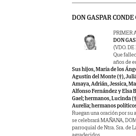
DON GASPAR CONDE
PRIMER 
DON GAS
(VDO. DE
Que fallec
años de ed
Sus hijos, María de los Ánge
Agustín del Monte (†), Juliá
Amaya, Adrián, Jessica, Mar
Alfonso Fernández y Elsa Bl
Gael; hermanos, Lucinda (†),
Aurelia; hermanos políticos
Ruegan una oración por su a
se celebrará MAÑANA, DOMIN
parroquial de Ntra. Sra. de 
agradecidos.