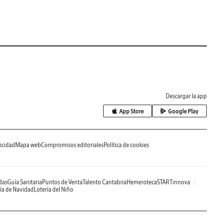
Descargar la app
App Store
Google Play
icidad
Mapa web
Compromisos editoriales
Política de cookies
das
Guía Sanitaria
Puntos de Venta
Talento Cantabria
Hemeroteca
STARTinnova
ía de Navidad
Lotería del Niño