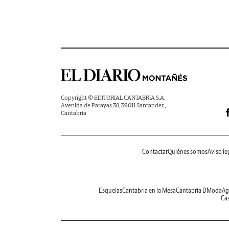
Copyright © EDITORIAL CANTABRIA S.A.
Avenida de Parayas 38, 39011 Santander ,
Cantabria
Contactar
Quiénes somos
Aviso le
Esquelas
Cantabria en la Mesa
Cantabria DModa
Ag
Cas