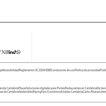
gal
Accesibilidad
Reglamento UE 2024/1083
Condiciones de uso
Política de privacidad
Publ
enda Cantabria
Playas
Soluciones digitales para Pymes
Restaurantes en Cantabria
De tien
as de Cantabria
Sostenibles
Racing
Foro Económico
Empleo Cantabria
Carlos Alcaraz
Loter