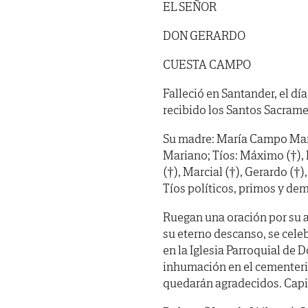
EL SEÑOR
DON GERARDO
CUESTA CAMPO
Falleció en Santander, el dí
recibido los Santos Sacrame
Su madre: María Campo Mart
Mariano; Tíos: Máximo (†), L
(†), Marcial (†), Gerardo (†)
Tíos políticos, primos y dem
Ruegan una oración por su a
su eterno descanso, se cel
en la Iglesia Parroquial de 
inhumación en el cementerio
quedarán agradecidos. Capil