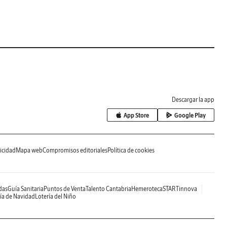
Descargar la app
App Store
Google Play
icidad
Mapa web
Compromisos editoriales
Política de cookies
das
Guía Sanitaria
Puntos de Venta
Talento Cantabria
Hemeroteca
STARTinnova
ía de Navidad
Lotería del Niño