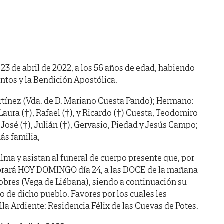
a 23 de abril de 2022, a los 56 años de edad, habiendo
ntos y la Bendición Apostólica.
ínez (Vda. de D. Mariano Cuesta Pando); Hermano:
aura (†), Rafael (†), y Ricardo (†) Cuesta, Teodomiro
, José (†), Julián (†), Gervasio, Piedad y Jesús Campo;
ás familia,
lma y asistan al funeral de cuerpo presente que, por
ebrará HOY DOMINGO día 24, a las DOCE de la mañana
Dobres (Vega de Liébana), siendo a continuación su
 de dicho pueblo. Favores por los cuales les
la Ardiente: Residencia Félix de las Cuevas de Potes.