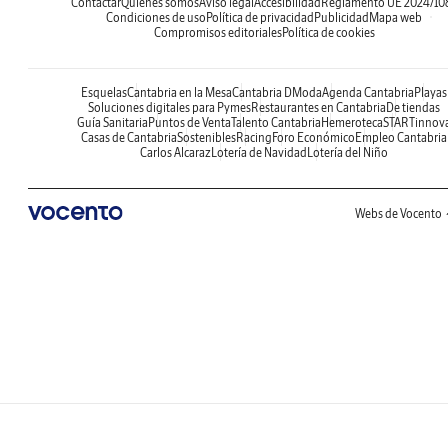
Contactar
Quiénes somos
Aviso legal
Accesibilidad
Reglamento UE 2024/10
Condiciones de uso
Política de privacidad
Publicidad
Mapa web
Compromisos editoriales
Política de cookies
Esquelas
Cantabria en la Mesa
Cantabria DModa
Agenda Cantabria
Playas
Soluciones digitales para Pymes
Restaurantes en Cantabria
De tiendas
Guía Sanitaria
Puntos de Venta
Talento Cantabria
Hemeroteca
STARTinnov
Casas de Cantabria
Sostenibles
Racing
Foro Económico
Empleo Cantabria
Carlos Alcaraz
Lotería de Navidad
Lotería del Niño
Webs de Vocento