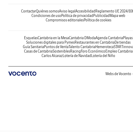
Contactar
Quiénes somos
Aviso legal
Accesibilidad
Reglamento UE 2024/10
Condiciones de uso
Política de privacidad
Publicidad
Mapa web
Compromisos editoriales
Política de cookies
Esquelas
Cantabria en la Mesa
Cantabria DModa
Agenda Cantabria
Playas
Soluciones digitales para Pymes
Restaurantes en Cantabria
De tiendas
Guía Sanitaria
Puntos de Venta
Talento Cantabria
Hemeroteca
STARTinnov
Casas de Cantabria
Sostenibles
Racing
Foro Económico
Empleo Cantabria
Carlos Alcaraz
Lotería de Navidad
Lotería del Niño
Webs de Vocento