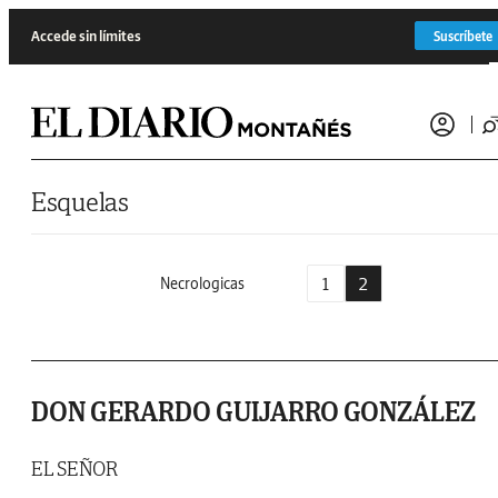
Saltar al contenido
Accede sin límites
Suscríbete
Esquelas
1
2
Necrologicas
DON GERARDO GUIJARRO GONZÁLEZ
EL SEÑOR