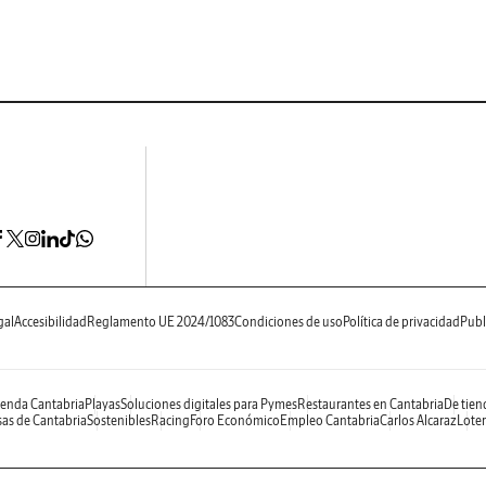
gal
Accesibilidad
Reglamento UE 2024/1083
Condiciones de uso
Política de privacidad
Publ
enda Cantabria
Playas
Soluciones digitales para Pymes
Restaurantes en Cantabria
De tien
as de Cantabria
Sostenibles
Racing
Foro Económico
Empleo Cantabria
Carlos Alcaraz
Loter