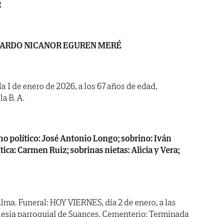
R
ARDO NICANOR EGUREN MERÉ
ía 1 de enero de 2026, a los 67 años de edad,
la B. A.
 político: José Antonio Longo; sobrino: Iván
ica: Carmen Ruiz; sobrinas nietas: Alicia y Vera;
lma. Funeral: HOY VIERNES, día 2 de enero, a las
glesia parroquial de Suances. Cementerio: Terminada