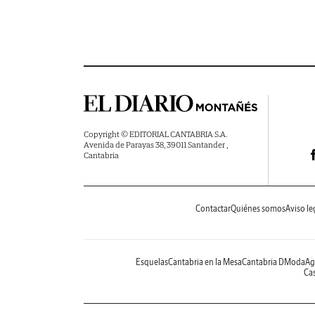
Copyright © EDITORIAL CANTABRIA S.A.
Avenida de Parayas 38, 39011 Santander ,
Cantabria
Contactar
Quiénes somos
Aviso le
Esquelas
Cantabria en la Mesa
Cantabria DModa
Ag
Cas