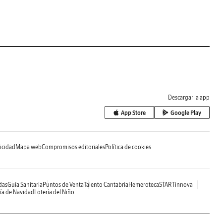
Descargar la app
App Store
Google Play
icidad
Mapa web
Compromisos editoriales
Política de cookies
das
Guía Sanitaria
Puntos de Venta
Talento Cantabria
Hemeroteca
STARTinnova
ía de Navidad
Lotería del Niño