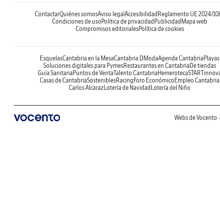
Contactar
Quiénes somos
Aviso legal
Accesibilidad
Reglamento UE 2024/10
Condiciones de uso
Política de privacidad
Publicidad
Mapa web
Compromisos editoriales
Política de cookies
Esquelas
Cantabria en la Mesa
Cantabria DModa
Agenda Cantabria
Playas
Soluciones digitales para Pymes
Restaurantes en Cantabria
De tiendas
Guía Sanitaria
Puntos de Venta
Talento Cantabria
Hemeroteca
STARTinnov
Casas de Cantabria
Sostenibles
Racing
Foro Económico
Empleo Cantabria
Carlos Alcaraz
Lotería de Navidad
Lotería del Niño
Webs de Vocento