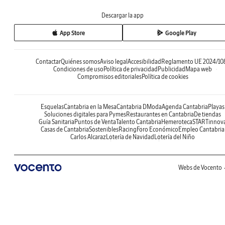
Descargar la app
App Store
Google Play
Contactar
Quiénes somos
Aviso legal
Accesibilidad
Reglamento UE 2024/10
Condiciones de uso
Política de privacidad
Publicidad
Mapa web
Compromisos editoriales
Política de cookies
Esquelas
Cantabria en la Mesa
Cantabria DModa
Agenda Cantabria
Playas
Soluciones digitales para Pymes
Restaurantes en Cantabria
De tiendas
Guía Sanitaria
Puntos de Venta
Talento Cantabria
Hemeroteca
STARTinnov
Casas de Cantabria
Sostenibles
Racing
Foro Económico
Empleo Cantabria
Carlos Alcaraz
Lotería de Navidad
Lotería del Niño
Webs de Vocento