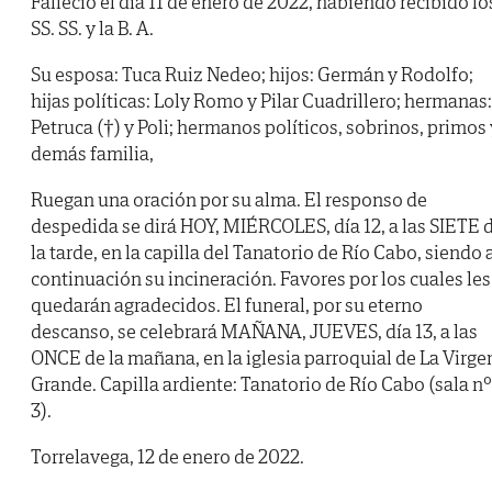
Falleció el día 11 de enero de 2022, habiendo recibido lo
SS. SS. y la B. A.
Su esposa: Tuca Ruiz Nedeo; hijos: Germán y Rodolfo;
hijas políticas: Loly Romo y Pilar Cuadrillero; hermanas:
Petruca (†) y Poli; hermanos políticos, sobrinos, primos 
demás familia,
Ruegan una oración por su alma. El responso de
despedida se dirá HOY, MIÉRCOLES, día 12, a las SIETE 
la tarde, en la capilla del Tanatorio de Río Cabo, siendo 
continuación su incineración. Favores por los cuales les
quedarán agradecidos. El funeral, por su eterno
descanso, se celebrará MAÑANA, JUEVES, día 13, a las
ONCE de la mañana, en la iglesia parroquial de La Virge
Grande. Capilla ardiente: Tanatorio de Río Cabo (sala nº
3).
Torrelavega, 12 de enero de 2022.