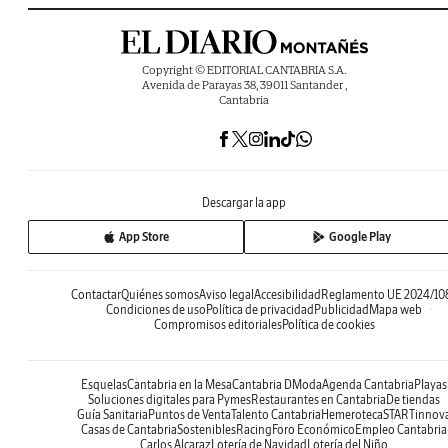
Copyright © EDITORIAL CANTABRIA S.A.
Avenida de Parayas 38, 39011 Santander ,
Cantabria
Descargar la app
App Store
Google Play
Contactar
Quiénes somos
Aviso legal
Accesibilidad
Reglamento UE 2024/10
Condiciones de uso
Política de privacidad
Publicidad
Mapa web
Compromisos editoriales
Política de cookies
Esquelas
Cantabria en la Mesa
Cantabria DModa
Agenda Cantabria
Playas
Soluciones digitales para Pymes
Restaurantes en Cantabria
De tiendas
Guía Sanitaria
Puntos de Venta
Talento Cantabria
Hemeroteca
STARTinnov
Casas de Cantabria
Sostenibles
Racing
Foro Económico
Empleo Cantabria
Carlos Alcaraz
Lotería de Navidad
Lotería del Niño