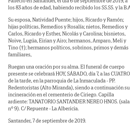
Falleció en Santander, el día 6 de septiembre de 2019, a
los 83 años de edad, habiendo recibido los SS.SS. y la B.
Su esposa, Natividad Puente; hijos, Ricardo y Ramón;
hijas políticas, Remedios y Rosalía; nietos, Remedios y
Carlos, Ricardo y Esther, Nicolás y Carolina; bisnietos,
Noive, Lugúa, Eirian y Airo; hermanos, Amparo, Meli y
Tino (†); hermanos políticos, sobrinos, primos y demás
familiares,
Ruegan una oración por su alma. El funeral de cuerpo
presente se celebrará HOY, SÁBADO, día 7, a las CUATRO
de la tarde, en la parroquia de La Inmaculada - PP.
Redentoristas (Alto Miranda), siendo a continuación su
incineración en el cementerio de Ciriego. Capilla
ardiente: TANATORIO SANTANDER NEREO HNOS. (sala
nº 9). C/ Repuente - La Albericia.
Santander, 7 de septiembre de 2019.