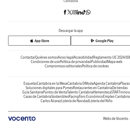
Cantabria
Descargar la app
App Store
Google Play
Contactar
Quiénes somos
Aviso legal
Accesibilidad
Reglamento UE 2024/10
Condiciones de uso
Política de privacidad
Publicidad
Mapa web
Compromisos editoriales
Política de cookies
Esquelas
Cantabria en la Mesa
Cantabria DModa
Agenda Cantabria
Playas
Soluciones digitales para Pymes
Restaurantes en Cantabria
De tiendas
Guía Sanitaria
Puntos de Venta
Talento Cantabria
Hemeroteca
STARTinnov
Casas de Cantabria
Sostenibles
Racing
Foro Económico
Empleo Cantabria
Carlos Alcaraz
Lotería de Navidad
Lotería del Niño
Webs de Vocento