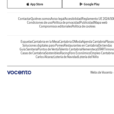
App Store
Google Play
Contactar
Quiénes somos
Aviso legal
Accesibilidad
Reglamento UE 2024/10
Condiciones de uso
Política de privacidad
Publicidad
Mapa web
Compromisos editoriales
Política de cookies
Esquelas
Cantabria en la Mesa
Cantabria DModa
Agenda Cantabria
Playas
Soluciones digitales para Pymes
Restaurantes en Cantabria
De tiendas
Guía Sanitaria
Puntos de Venta
Talento Cantabria
Hemeroteca
STARTinnov
Casas de Cantabria
Sostenibles
Racing
Foro Económico
Empleo Cantabria
Carlos Alcaraz
Lotería de Navidad
Lotería del Niño
Webs de Vocento