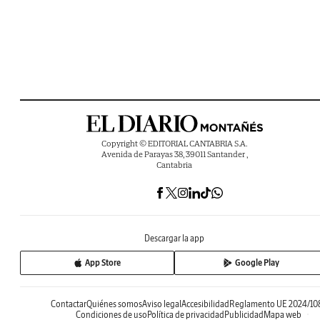
Copyright © EDITORIAL CANTABRIA S.A.
Avenida de Parayas 38, 39011 Santander ,
Cantabria
Descargar la app
App Store
Google Play
Contactar
Quiénes somos
Aviso legal
Accesibilidad
Reglamento UE 2024/10
Condiciones de uso
Política de privacidad
Publicidad
Mapa web