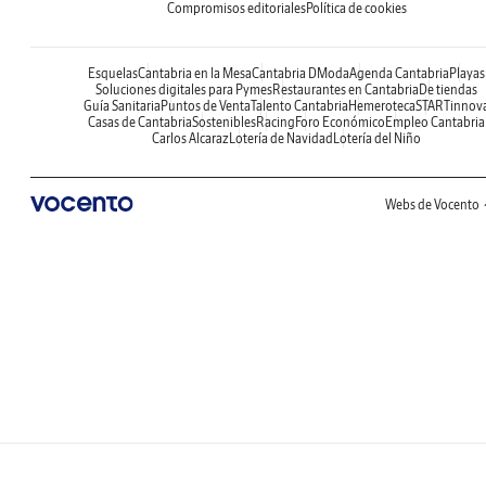
Compromisos editoriales
Política de cookies
Esquelas
Cantabria en la Mesa
Cantabria DModa
Agenda Cantabria
Playas
Soluciones digitales para Pymes
Restaurantes en Cantabria
De tiendas
Guía Sanitaria
Puntos de Venta
Talento Cantabria
Hemeroteca
STARTinnov
Casas de Cantabria
Sostenibles
Racing
Foro Económico
Empleo Cantabria
Carlos Alcaraz
Lotería de Navidad
Lotería del Niño
Webs de Vocento