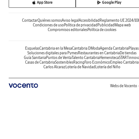
App Store
Google Play
Contactar
Quiénes somos
Aviso legal
Accesibilidad
Reglamento UE 2024/10
Condiciones de uso
Política de privacidad
Publicidad
Mapa web
Compromisos editoriales
Política de cookies
Esquelas
Cantabria en la Mesa
Cantabria DModa
Agenda Cantabria
Playas
Soluciones digitales para Pymes
Restaurantes en Cantabria
De tiendas
Guía Sanitaria
Puntos de Venta
Talento Cantabria
Hemeroteca
STARTinnov
Casas de Cantabria
Sostenibles
Racing
Foro Económico
Empleo Cantabria
Carlos Alcaraz
Lotería de Navidad
Lotería del Niño
Webs de Vocento