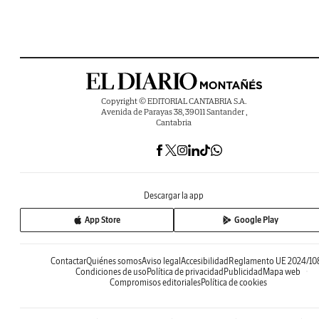
Copyright © EDITORIAL CANTABRIA S.A.
Avenida de Parayas 38, 39011 Santander ,
Cantabria
Descargar la app
App Store
Google Play
Contactar
Quiénes somos
Aviso legal
Accesibilidad
Reglamento UE 2024/10
Condiciones de uso
Política de privacidad
Publicidad
Mapa web
Compromisos editoriales
Política de cookies