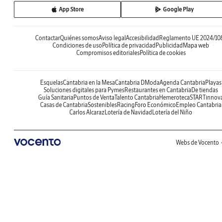
App Store
Google Play
Contactar
Quiénes somos
Aviso legal
Accesibilidad
Reglamento UE 2024/10
Condiciones de uso
Política de privacidad
Publicidad
Mapa web
Compromisos editoriales
Política de cookies
Esquelas
Cantabria en la Mesa
Cantabria DModa
Agenda Cantabria
Playas
Soluciones digitales para Pymes
Restaurantes en Cantabria
De tiendas
Guía Sanitaria
Puntos de Venta
Talento Cantabria
Hemeroteca
STARTinnov
Casas de Cantabria
Sostenibles
Racing
Foro Económico
Empleo Cantabria
Carlos Alcaraz
Lotería de Navidad
Lotería del Niño
Webs de Vocento