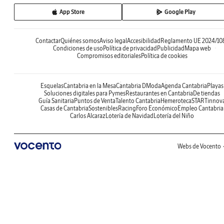
App Store
Google Play
Contactar
Quiénes somos
Aviso legal
Accesibilidad
Reglamento UE 2024/10
Condiciones de uso
Política de privacidad
Publicidad
Mapa web
Compromisos editoriales
Política de cookies
Esquelas
Cantabria en la Mesa
Cantabria DModa
Agenda Cantabria
Playas
Soluciones digitales para Pymes
Restaurantes en Cantabria
De tiendas
Guía Sanitaria
Puntos de Venta
Talento Cantabria
Hemeroteca
STARTinnov
Casas de Cantabria
Sostenibles
Racing
Foro Económico
Empleo Cantabria
Carlos Alcaraz
Lotería de Navidad
Lotería del Niño
Webs de Vocento