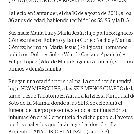
(NATO) (VDO. DE DOÑA MARÍA LUZ CUESTA SALAS)
Falleció en Santander, el día 16 de agosto de 2016, a los
86 años de edad, habiendo recibido los SS. SS. y la B. A.
Sus hijas: María Luz y María Jesús; hijo político: Ignacio
Gómez; nietos: Roberto y Laura Curiel; Nacho y Marina
Gómez; hermana: María Jesús (Religiosa); hermanos
políticos; Dolores Soler (Vda. de Casiano Aparicio) y
Felipe López (Vdo. de María Eugenia Aparicio); sobrino
primos y demás familia,
Ruegan una oración por su alma. La conducción tendrá
lugar HOY MIÉRCOLES, a las SEIS MENOS CUARTO de l
tarde, desde Tanatorio El Alisal, a la Iglesia Parroquial d
Soto de La Marina, donde a las SEIS, se celebrará el
funeral de cuerpo presente, siendo a continuación su
inhumación en el Cementerio de dicho pueblo. Favores
por los cuales les quedarán agradecidos. Capilla
Ardiente: TANATORIO EL ALISAL - (sala nº 3).