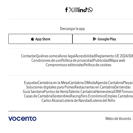
Descargar la app
App Store
Google Play
Contactar
Quiénes somos
Aviso legal
Accesibilidad
Reglamento UE 2024/10
Condiciones de uso
Política de privacidad
Publicidad
Mapa web
Compromisos editoriales
Política de cookies
Esquelas
Cantabria en la Mesa
Cantabria DModa
Agenda Cantabria
Playas
Soluciones digitales para Pymes
Restaurantes en Cantabria
De tiendas
Guía Sanitaria
Puntos de Venta
Talento Cantabria
Hemeroteca
STARTinnov
Casas de Cantabria
Sostenibles
Racing
Foro Económico
Empleo Cantabria
Carlos Alcaraz
Lotería de Navidad
Lotería del Niño
Webs de Vocento