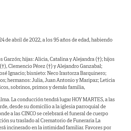
24 de abril de 2022, a los 95 años de edad, habiendo
Garzón; hijas: Alicia, Catalina y Alejandra (†); hijos
 (†), Clemencio Pérez (†) y Alejandro Ganzabal;
osé Ignacio; bisnieto: Neco Irastorza Barquinero;
mos; hermanos: Julia, Juan Antonio y Maripaz; Leticia
cos, sobrinos, primos y demás familia,
alma. La conducción tendrá lugar HOY MARTES, a las
e, desde su domicilio a la iglesia parroquial de
de a las CINCO se celebrará el funeral de cuerpo
ción su traslado al Crematorio de Funeraria La
á incinerado en la intimidad familiar. Favores por