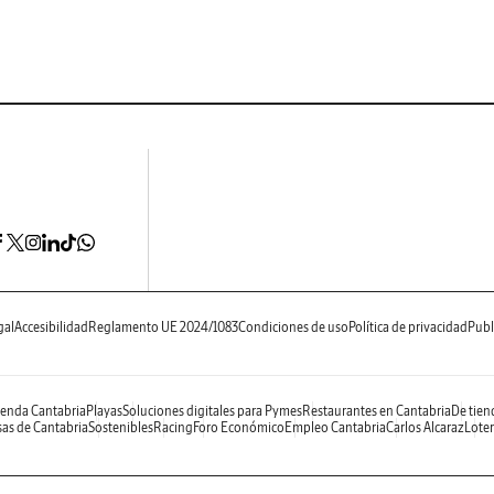
gal
Accesibilidad
Reglamento UE 2024/1083
Condiciones de uso
Política de privacidad
Publ
enda Cantabria
Playas
Soluciones digitales para Pymes
Restaurantes en Cantabria
De tien
as de Cantabria
Sostenibles
Racing
Foro Económico
Empleo Cantabria
Carlos Alcaraz
Loter