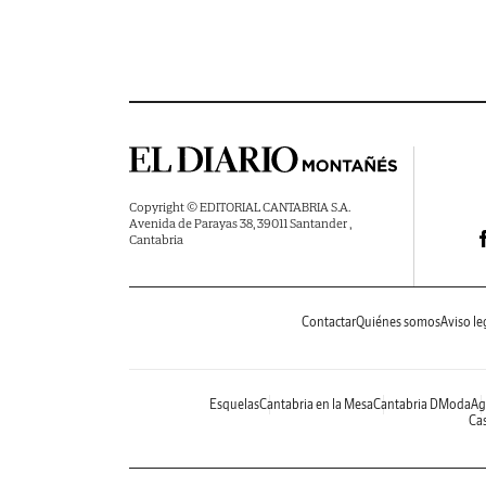
Copyright © EDITORIAL CANTABRIA S.A.
Avenida de Parayas 38, 39011 Santander ,
Cantabria
Contactar
Quiénes somos
Aviso le
Esquelas
Cantabria en la Mesa
Cantabria DModa
Ag
Cas