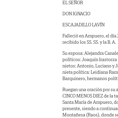
EL SEÑOR
DON IGNACIO
ESCAJADILLO LAVÍN
Falleció en Ampuero, el día 
recibido los SS. SS. y la B. A.
Su esposa: Alejandra Canales 
políticos: Joaquín Irastorza
nietos: Antonio, Luciano y J
nieta política: Leidiana Ra
Barquinero, hermanos políti
Ruegan una oración por su 
CINCO MENOS DIEZ de la tard
Santa María de Ampuero, don
presente, siendo a continua
Montañesa (Raos), donde ser