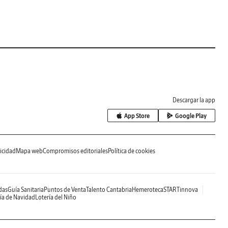
Descargar la app
App Store
Google Play
icidad
Mapa web
Compromisos editoriales
Política de cookies
das
Guía Sanitaria
Puntos de Venta
Talento Cantabria
Hemeroteca
STARTinnova
ía de Navidad
Lotería del Niño