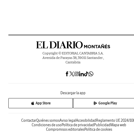
Copyright © EDITORIAL CANTABRIA S.A.
Avenida de Parayas 38, 39011 Santander ,
Cantabria
Descargar la app
App Store
Google Play
Contactar
Quiénes somos
Aviso legal
Accesibilidad
Reglamento UE 2024/10
Condiciones de uso
Política de privacidad
Publicidad
Mapa web
Compromisos editoriales
Política de cookies