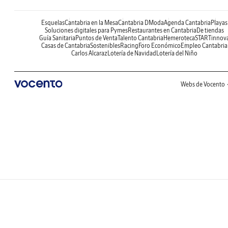
Esquelas
Cantabria en la Mesa
Cantabria DModa
Agenda Cantabria
Playas
Soluciones digitales para Pymes
Restaurantes en Cantabria
De tiendas
Guía Sanitaria
Puntos de Venta
Talento Cantabria
Hemeroteca
STARTinnov
Casas de Cantabria
Sostenibles
Racing
Foro Económico
Empleo Cantabria
Carlos Alcaraz
Lotería de Navidad
Lotería del Niño
Webs de Vocento