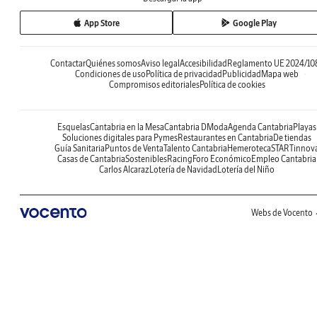
App Store
Google Play
Contactar
Quiénes somos
Aviso legal
Accesibilidad
Reglamento UE 2024/10
Condiciones de uso
Política de privacidad
Publicidad
Mapa web
Compromisos editoriales
Política de cookies
Esquelas
Cantabria en la Mesa
Cantabria DModa
Agenda Cantabria
Playas
Soluciones digitales para Pymes
Restaurantes en Cantabria
De tiendas
Guía Sanitaria
Puntos de Venta
Talento Cantabria
Hemeroteca
STARTinnov
Casas de Cantabria
Sostenibles
Racing
Foro Económico
Empleo Cantabria
Carlos Alcaraz
Lotería de Navidad
Lotería del Niño
Webs de Vocento