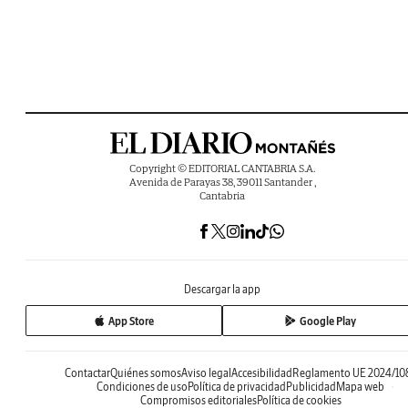
Copyright © EDITORIAL CANTABRIA S.A.
Avenida de Parayas 38, 39011 Santander ,
Cantabria
Descargar la app
App Store
Google Play
Contactar
Quiénes somos
Aviso legal
Accesibilidad
Reglamento UE 2024/10
Condiciones de uso
Política de privacidad
Publicidad
Mapa web
Compromisos editoriales
Política de cookies