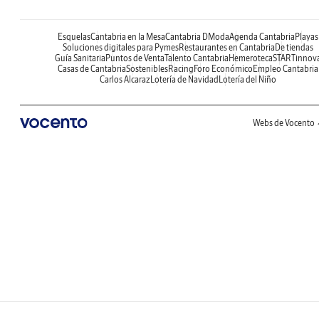
Esquelas
Cantabria en la Mesa
Cantabria DModa
Agenda Cantabria
Playas
Soluciones digitales para Pymes
Restaurantes en Cantabria
De tiendas
Guía Sanitaria
Puntos de Venta
Talento Cantabria
Hemeroteca
STARTinnov
Casas de Cantabria
Sostenibles
Racing
Foro Económico
Empleo Cantabria
Carlos Alcaraz
Lotería de Navidad
Lotería del Niño
Webs de Vocento